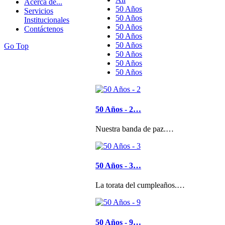
Acerca de...
50 Años
Servicios
50 Años
Institucionales
50 Años
Contáctenos
50 Años
50 Años
Go Top
50 Años
50 Años
50 Años
50 Años - 2…
Nuestra banda de paz.…
50 Años - 3…
La torata del cumpleaños.…
50 Años - 9…