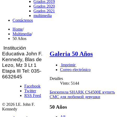
Grados 2019
Grados 2020
Grados 2021
multimedia
Contáctenos
Home
/
Multimedia
/
50 Años
Institución
Galeria 50 Años
Educativa John F.
Kennedy, Blas
de
Lezo, Mz 3 Lt 1
Imprimir
Correo electrónico
Etapa III Tel: 035-
6632645
Detalles
Visto: 5144
Facebook
Twitter
Бензопила SHARK CS4500E купить
RSS Feed
СМС для любимой девушки
© 2026 I.E. John F.
50 Años
Kennedy
All