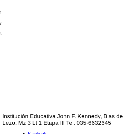
n
n
y
n
s
Institución Educativa John F. Kennedy, Blas
de
Lezo, Mz 3 Lt 1 Etapa III Tel: 035-6632645
Facebook