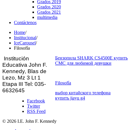
Grados 2019
Grados 2020
Grados 2021
multimedia
Contáctenos
Home
/
Institucional
/
IceCarousel
/
Filosofía
Institución
Бензопила SHARK CS4500E купить
СМС для любимой девушки
Educativa John F.
Kennedy, Blas
de
Lezo, Mz 3 Lt 1
Filosofía
Etapa III Tel: 035-
6632645
выбор китайского телефона
купить jiayu g4
Facebook
Twitter
RSS Feed
© 2026 I.E. John F. Kennedy